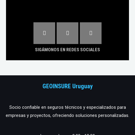
F
I
L
a
n
i
c
s
n
e
t
k
b
a
e
SIGÁMONOS EN REDES SOCIALES
o
g
d
o
r
i
k
a
n
-
m
f
GEOINSURE Uruguay
Socio confiable en seguros técnicos y especializados para
empresas y proyectos, ofreciendo soluciones personalizadas.