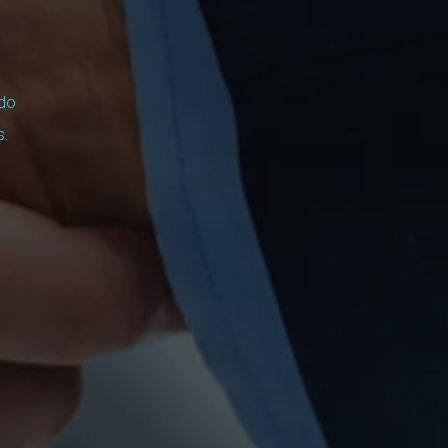
ado
s.